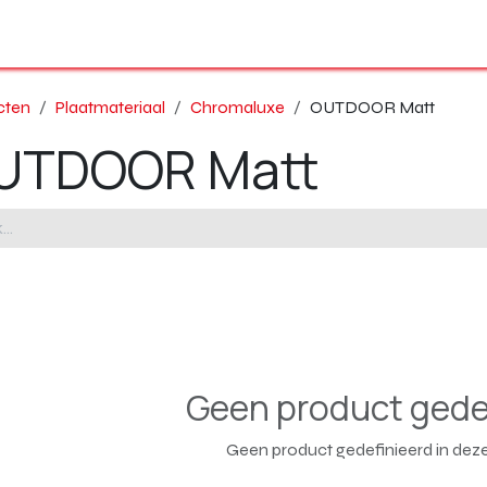
Ons volledig gamma
Onze producten
Shop
Over ons
cten
Plaatmateriaal
Chromaluxe
OUTDOOR Matt
UTDOOR Matt
Geen product gede
Geen product gedefinieerd in deze