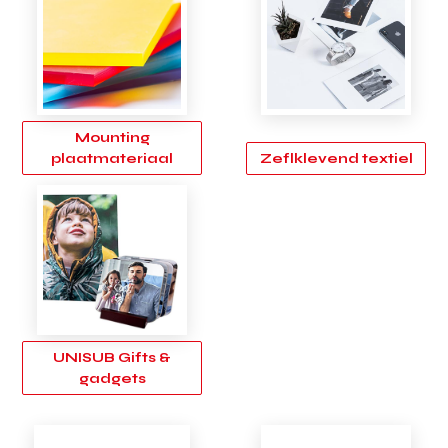
Mounting
plaatmateriaal
Zeflklevend textiel
UNISUB Gifts &
gadgets