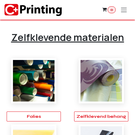
Overslaan naar inhoud
0
Zelfklevende materialen
Folies
Zelfklevend behang