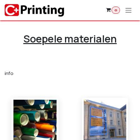
Overslaan naar inhoud
0
Soepele materialen
info