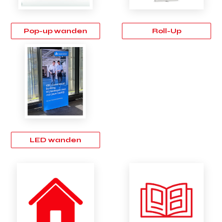
Pop-up wanden
Roll-Up
LED wanden