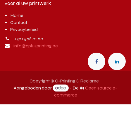
Voor al uw printwerk
Home
Contact
Privacybeleid
+32 15 28 01 60
info@cplusprinting.be
Copyright © C+Printing & Reclame
Aangeboden door
- De #1
Open source e-
commerce