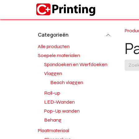
Overslaan naar inhoud
Home
Produ
Categorieën
Pa
Alle producten
Soepele materialen
Spandoeken en Werfdoeken
Vlaggen
Beach vlaggen
Roll-up
LED-Wanden
Pop-Up wanden
Behang
Plaatmateriaal