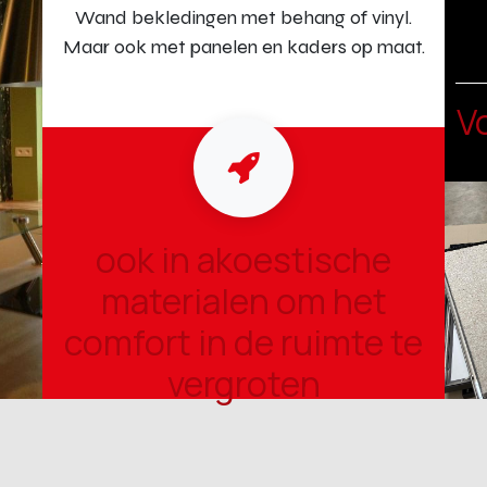
Wand bekledingen met behang of vinyl.
Maar ook met panelen en kaders op maat.
V
ook in akoestische
materialen om het
comfort in de ruimte te
vergroten