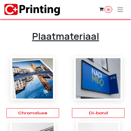
Overslaan naar inhoud
0
Plaatmateriaal
Chromaluxe
Di-bond