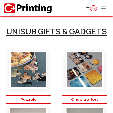
Overslaan naar inhoud
0
UNISUB GIFTS & GADGETS
Puzzels
Onderzetters