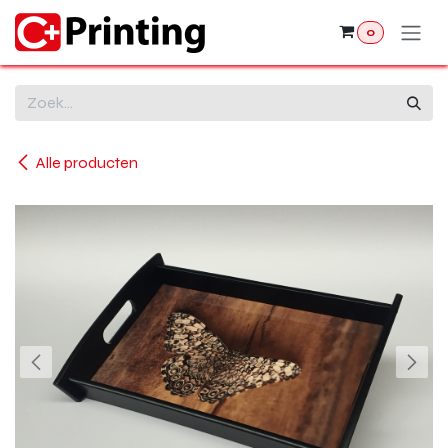
Overslaan naar inhoud
0
Alle producten