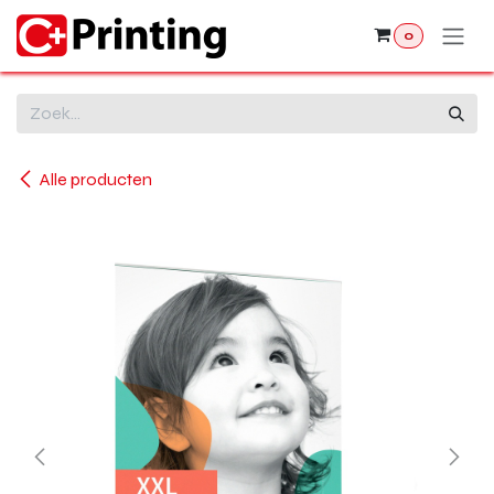
Overslaan naar inhoud
0
Alle producten