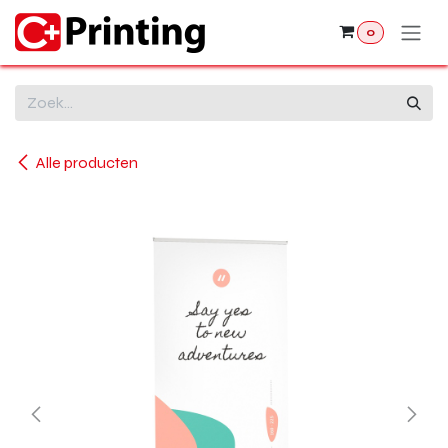
Overslaan naar inhoud
0
Alle producten