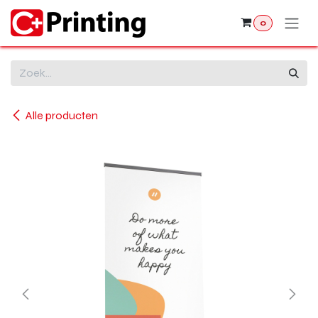
Overslaan naar inhoud
0
Alle producten