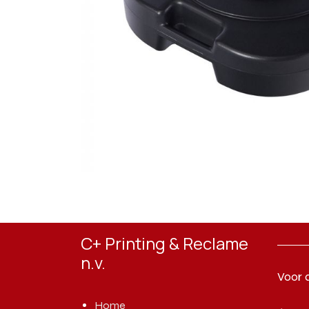
C+ Printing & Reclame
n.v.
Voor 
Home