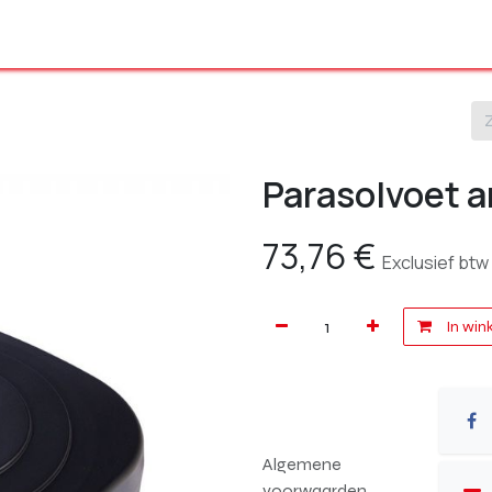
Ons volledig gamma
Onze producten
Shop
Over ons
Parasolvoet a
73,76
€
Exclusief btw
In win
Algemene
voorwaarden