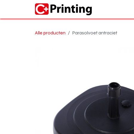
Overslaan naar inhoud
Home
Alle producten
Parasolvoet antraciet