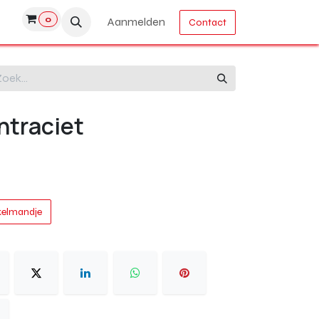
0
Aanmelden
Contact
ntraciet
kelmandje