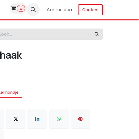
0
Aanmelden
Contact
fhaak
kelmandje