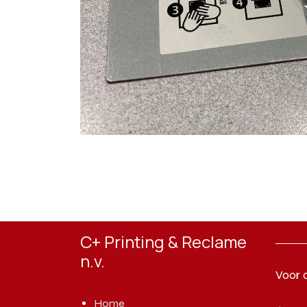
C+ Printing & Reclame
n.v.
Voor 
Home