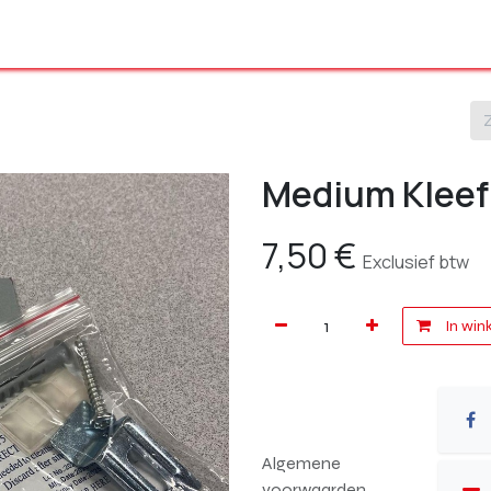
Ons volledig gamma
Onze producten
Shop
Over ons
Medium Klee
7,50
€
Exclusief btw
In win
Algemene
voorwaarden