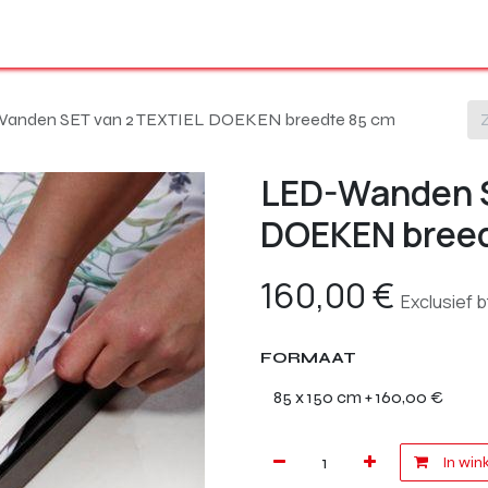
Ons volledig gamma
Onze producten
Shop
Over ons
anden SET van 2 TEXTIEL DOEKEN breedte 85 cm
LED-Wanden S
DOEKEN breed
160,00
€
Exclusief 
FORMAAT
In win