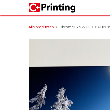
Overslaan naar inhoud
Home
Alle producten
Chromaluxe WHITE SATIN 80