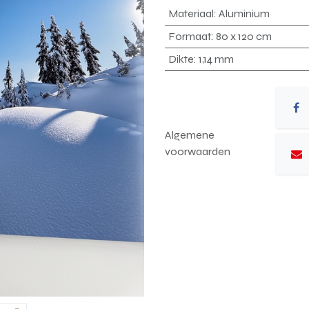
Materiaal
:
Aluminium
Formaat
:
80 x 120 cm
Dikte
:
1,14 mm
Algemene
voorwaarden