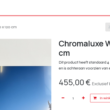
Ons volledig gamma
Onze producten
Shop
Over ons
 x 120 cm
Chromaluxe W
cm
Dit product heeft standaard 
en is achteraan voorzien va
455,00
€
Exclusief
In win