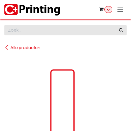
Overslaan naar inhoud
0
Alle producten